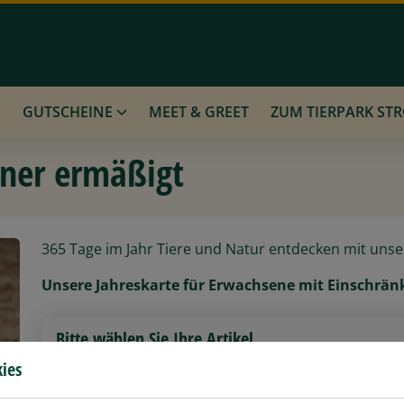
N
GUTSCHEINE
MEET & GREET
ZUM TIERPARK ST
ener ermäßigt
365 Tage im Jahr Tiere und Natur entdecken mit unse
Unsere Jahreskarte für Erwachsene mit Einschränk
Bitte wählen Sie Ihre Artikel
ies
Jahreskarte Erwachsener ermäßigt