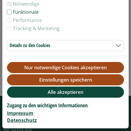
Notwendige
Funktionale
Performance
Tracking & Marketing
Details zu den Cookies
Wertgutschein
Nur notwendige Cookies akzeptieren
Details anzeigen
Einstellungen speichern
Alle akzeptieren
Zugang zu den wichtigen Informationen
TIERPARK STRÖHEN
Tierparkstr. 43
Impressum
49419 Ströhen
Datenschutz
Niedersachsen, Deutschland
Tel. 05774-505