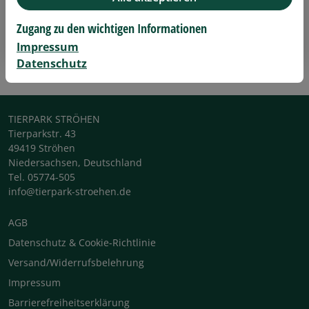
Zugang zu den wichtigen Informationen
Registrieren
Impressum
Datenschutz
TIERPARK STRÖHEN
Tierparkstr. 43
49419 Ströhen
Niedersachsen, Deutschland
Tel. 05774-505
info@tierpark-stroehen.de
AGB
Datenschutz & Cookie-Richtlinie
Versand/Widerrufsbelehrung
Impressum
Barrierefreiheitserklärung