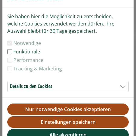
*) Pflichtfelder
Sie haben hier die Möglichkeit zu entscheiden,
Passwort vergessen?
Anmelden
welche Cookies verwendet werden dürfen. Ihre
Auswahl bleibt für 30 Tage gespeichert.
Notwendige
Registrieren
Funktionale
Performance
Registrieren Sie sich jetzt oder ganz einfach
Tracking & Marketing
während des Bestellvorgangs, indem Sie beim 1.
Schritt einfach die Option "Registrieren" auswählen.
Ihr neues Benutzerkonto wird dann automatisch
Details zu den Cookies
am Ende des Bestellvorgangs für Sie erstellt.
Vorteile der Registrierung:
Nur notwendige Cookies akzeptieren
Noch schneller und einfacher buchen
Bisherige Buchungen einsehen
Einstellungen speichern
E-Tickets und Gutscheine noch einmal
herunterladen
Alle akzeptieren