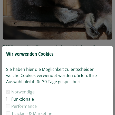
365 Tage im Jahr Tiere und Natur entdecken mit unserer
Jahreskarte.
Wir verwenden Cookies
Unsere Jahreskarte für Familien (2 Erwachsene und 2
Sie haben hier die Möglichkeit zu entscheiden,
Kinder im Alter von 3-15 Jahren).
welche Cookies verwendet werden dürfen. Ihre
Auswahl bleibt für 30 Tage gespeichert.
Notwendige
Bitte wählen Sie Ihre Artikel
Funktionale
Performance
Jahreskarte Familie
Tracking & Marketing