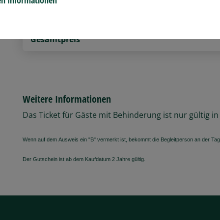
Gutschein Tageskarte Kind ermäßigt
Gesamtpreis
Weitere Informationen
Das Ticket für Gäste mit Behinderung ist nur gültig 
Wenn auf dem Ausweis ein "B" vermerkt ist, bekommt die Begleitperson an der Tage
Der Gutschein ist ab dem Kaufdatum 2 Jahre gültig.