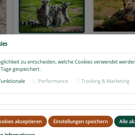
Lemuren
Tigernachwuchs
ies
öglichkeit zu entscheiden, welche Cookies verwendet werden
 Tage gespeichert.
Funktionale
Performance
Tracking & Marketing
Tapire
junge Hengste vom 
Ismer
okies akzeptieren
Einstellungen speichern
Alle a
Bitte wählen Sie Ihre Artikel
en Informationen