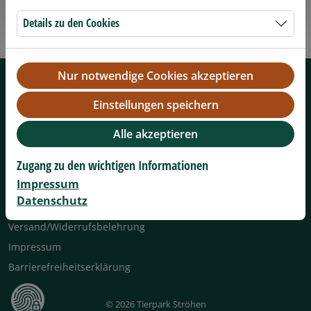
Abbrechen
Zurücksetzen
Details zu den Cookies
Nur notwendige Cookies akzeptieren
TIERPARK STRÖHEN
Tierparkstr. 43
Einstellungen speichern
49419 Ströhen
Niedersachsen, Deutschland
Alle akzeptieren
Tel. 05774-505
info@tierpark-stroehen.de
Zugang zu den wichtigen Informationen
Impressum
AGB
Datenschutz
Datenschutz & Cookie-Richtlinie
Versand/Widerrufsbelehrung
Impressum
Barrierefreiheitserklärung
© 2026 Tierpark Ströhen