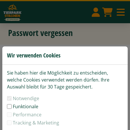
Passwort vergessen
Wir verwenden Cookies
Passwort zurücksetzen
Sie haben hier die Möglichkeit zu entscheiden,
Geben Sie hier Ihre E-Mail-Adresse ein, um Ihr
welche Cookies verwendet werden dürfen. Ihre
Passwort zurückzusetzen:
Auswahl bleibt für 30 Tage gespeichert.
E-Mail-Adresse
Notwendige
Funktionale
*) Pflichtfelder
Performance
Tracking & Marketing